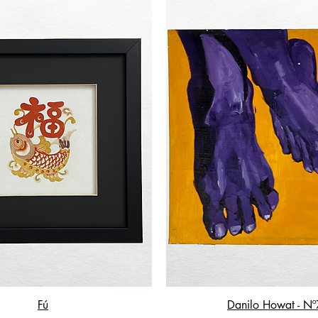
Fú
Danilo Howat - Nº