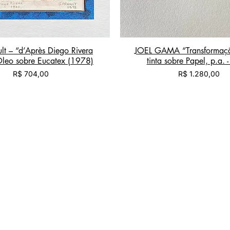
lt – “d’Après Diego Rivera
JOEL GAMA “Transformaç
leo sobre Eucatex (1978)
tinta sobre Papel, p.a.
Preço
Preço
R$ 704,00
R$ 1.280,00