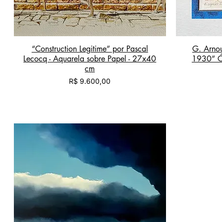
“Construction Legitime” por Pascal
G. Arnou
Lecocq - Aquarela sobre Papel - 27x40
1930” Ó
cm
Preço
R$ 9.600,00