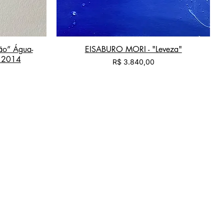
ão” Água-
EISABURO MORI - "Leveza"
 - 2014
Preço
R$ 3.840,00