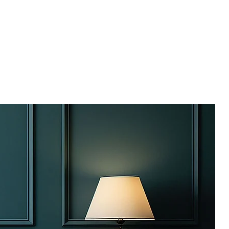
Login
Search