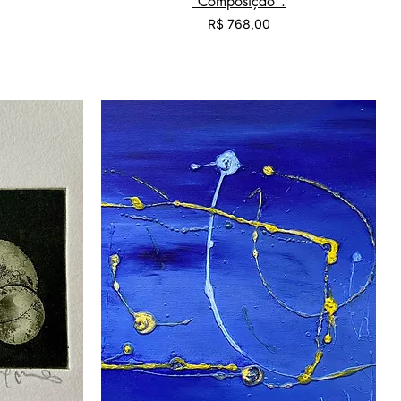
"Composição".
Preço
R$ 768,00