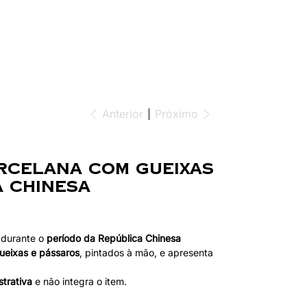
Login
Search
Anterior
Próximo
orcelana com Gueixas
a Chinesa
 durante o
período da República Chinesa
ueixas e pássaros
, pintados à mão, e apresenta
strativa
e não integra o item.