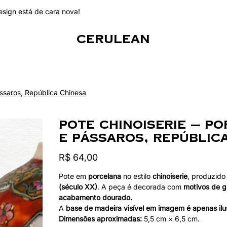
esign está de cara nova!
CERULEAN
ssaros, República Chinesa
Pote Chinoiserie — P
e Pássaros, Repúblic
Preço
R$ 64,00
Pote em
porcelana
no estilo
chinoiserie
, produzido
(século XX)
. A peça é decorada com
motivos de g
acabamento dourado.
A
base de madeira visível em imagem é apenas ilu
Dimensões aproximadas:
5,5 cm × 6,5 cm.