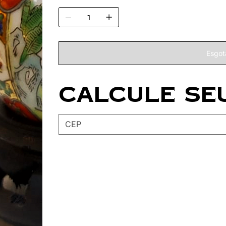
Esgot
Calcule se