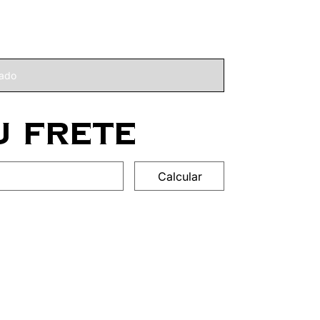
ado
u frete
Calcular