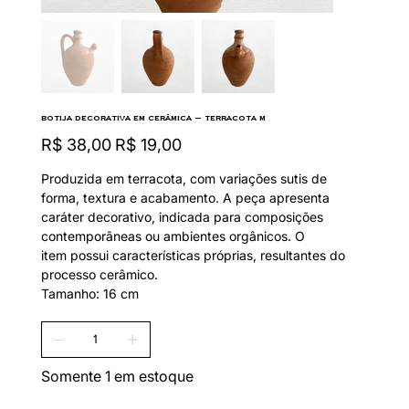
Botija Decorativa em Cerâmica — Terracota M
Preço
Preço
R$ 38,00
R$ 19,00
original
promocional
Produzida em terracota, com variações sutis de
forma, textura e acabamento. A peça apresenta
caráter decorativo, indicada para composições
contemporâneas ou ambientes orgânicos. O
item possui características próprias, resultantes do
processo cerâmico.
Tamanho: 16 cm
Somente 1 em estoque