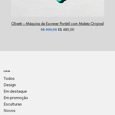
Olivetti – Máquina de Escrever Portátil com Maleta Original
Preço normal
Preço promocional
R$ 500,00
R$ 480,00
LOJA
Todos
Design
Em destaque
Em promoção
Esculturas
Novos